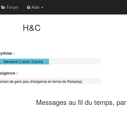
Forum
Aide
H&C
ythme :
Standard (1 post / 3 jours)
xigence :
oman de gare (peu d'exigence en terme de Roleplay)
Messages au fil du temps, par