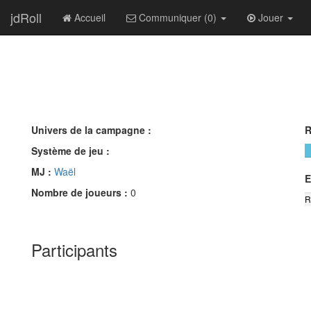
jdRoll
Accueil
Communiquer (0)
Jouer
Univers de la campagne :
R
Système de jeu :
MJ :
Waël
E
Nombre de joueurs :
0
R
Participants