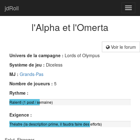
jdRoll
Toggl
navig
l'Alpha et l'Omerta
Voir le forum
Univers de la campagne :
Lords of Olympus
Système de jeu :
Diceless
MJ :
Grands-Pas
Nombre de joueurs :
5
Rythme :
Ralenti (1 post / semaine)
Exigence :
Théatre (la description prime, il faudra faire des efforts)
Salut, Etranger,