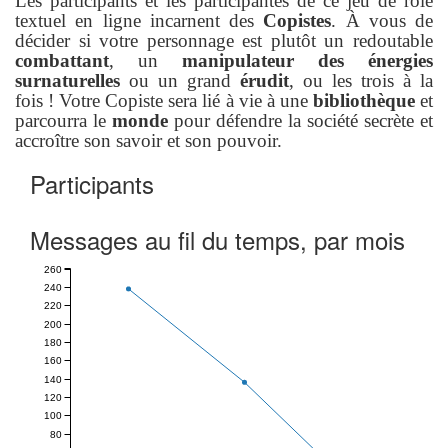
Les participants et les participantes de ce jeu de rôle
textuel en ligne incarnent des
Copistes
. À vous de
décider si votre personnage est plutôt un redoutable
combattant
, un
manipulateur des énergies
surnaturelles
ou un grand
érudit
, ou les trois à la
fois ! Votre Copiste sera lié à vie à une
bibliothèque
et
parcourra le
monde
pour défendre la société secrète et
accroître son savoir et son pouvoir.
Participants
Messages au fil du temps, par mois
260
240
220
200
180
160
140
120
100
80