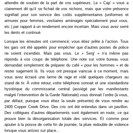
attendre de soutien de la part de vos supérieurs. Le « Cap’ » vous a 
clairement dit qu’il se fichait de vos nichons, mais que votre présence 
signifiait pour son service des coûts supplémentaires (uniformes et 
armures pour femmes, vestiaires aménagés spécialement pour vous, 
etc.) par rapport à un rendement encore incertain. Mais vous avez serré 
les dents et continué.
Lorsque les émeutes ont commencé, vous étiez prête à l’action. Tous 
les gars ont été appelés pour empêcher que d’autres postes de police 
ne soient incendiés. Mais pas vous. Le « Serg’ » n’a même pas 
répondu à vos coups de téléphone. Une note sur votre bureau vous 
demandait simplement de préparer du café « pour les hommes » et de 
rester sagement là. Ils vous ont presque vaincue à ce moment, mais 
vous avez écrasé une larme de rage et vidé quelques chargeurs au 
stand de tir. À votre retour, votre téléphone sonnait et une standardiste 
hystérique du commissariat central (assiégé par les manifestants 
malgré l’intervention de la Garde Nationale) vous donnait l’ordre (à vous, 
par défaut, puisque vous étiez la seule présente) de vous rendre au 
2400 Copper Creek Drive. Des cris ont été entendus dans un pavillon. 
Des collègues d’autres départements sont également en route, ce qui 
prouve bien la désorganisation totale des services. Et comme pour 
ajouter à la poisse de cette fin de journée, la pluie redouble de violence 
lorsque vous arrivez sur place…   