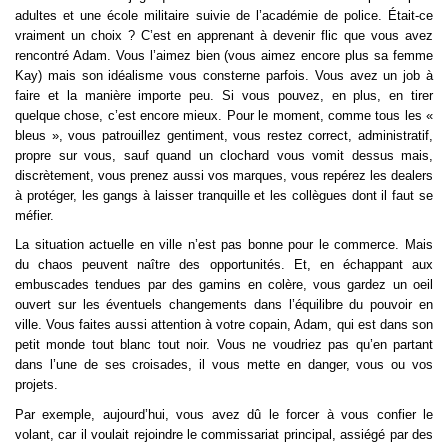
adultes et une école militaire suivie de l’académie de police. Était-ce 
vraiment un choix ? C’est en apprenant à devenir flic que vous avez 
rencontré Adam. Vous l’aimez bien (vous aimez encore plus sa femme 
Kay) mais son idéalisme vous consterne parfois. Vous avez un job à 
faire et la manière importe peu. Si vous pouvez, en plus, en tirer 
quelque chose, c’est encore mieux. Pour le moment, comme tous les « 
bleus », vous patrouillez gentiment, vous restez correct, administratif, 
propre sur vous, sauf quand un clochard vous vomit dessus mais, 
discrètement, vous prenez aussi vos marques, vous repérez les dealers 
à protéger, les gangs à laisser tranquille et les collègues dont il faut se 
méfier. 
La situation actuelle en ville n’est pas bonne pour le commerce. Mais 
du chaos peuvent naître des opportunités. Et, en échappant aux 
embuscades tendues par des gamins en colère, vous gardez un oeil 
ouvert sur les éventuels changements dans l’équilibre du pouvoir en 
ville. Vous faites aussi attention à votre copain, Adam, qui est dans son 
petit monde tout blanc tout noir. Vous ne voudriez pas qu’en partant 
dans l’une de ses croisades, il vous mette en danger, vous ou vos 
projets.
Par exemple, aujourd’hui, vous avez dû le forcer à vous confier le 
volant, car il voulait rejoindre le commissariat principal, assiégé par des 