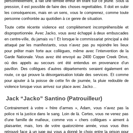
personnellement, a fait une terrible erreur en tirant sur ce jeune. Sous la 
pression, il est possible de faire des choses regrettables. Il doit en subir 
les conséquences, mais en un sens, vous le comprenez, comme toute 
personne confrontée au quotidien à ce genre de situation.
Toute cette récente violence est complètement incompréhensible et 
disproportionnée. Avec Jacko, vous avez échappé à deux embuscades 
en centre-ville, du jamais vu ! Et lorsque le commissariat principal a été 
attaqué par les manifestants, vous n’avez pas pu rejoindre les lieux 
pour prêter main forte aux collègues, même avec l’intervention de la 
Garde Nationale. Vous avez été envoyé au 2400 Copper Creek Drive, 
où des appels au secours ont été entendus en provenance d’un 
pavillon. Des collègues d’autres départements seraient également en 
route, ce qui prouve la désorganisation totale des services. Et comme 
pour ajouter à la poisse de cette fin de journée, la pluie redouble de 
violence lorsque vous arrivez sur place avec Jacko…  
 Jack “Jacko” Santino (Patrouilleur)
Contrairement à votre « frère d’armes », Adam, vous n’avez pas la 
police ni la justice dans le sang. Loin de là. Certes, vous ne venez pas 
d’une famille de mafieux, comme vos « chers collègues » aiment à 
plaisanter, mais, lors de votre quatorzième année, vous vous êtes 
retrouvé face à un juge qui vous a donné le choix entre la prison pour 