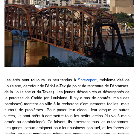
Les étés sont toujours un peu tendus à 
Shreveport
, troisième cité de 
Louisiane, carrefour de l’Ark-La-Tex (le point de rencontre de l’Arkansas, 
de la Louisiane et du Texas). Les jeunes désoeuvrés et désargentés de 
la paroisse de Caddo (en Louisiane, il n’y a pas de comtés, mais des 
paroisses) montent en ville à la recherche d’amusements faciles, mais 
surtout de problèmes. Pour payer leur alcool, leur drogue et autres 
virées, ils sont prêts à commettre tous les petits larcins (du vol à main 
armée au cambriolage). Ce faisant, ils stressent tous les autochtones. 
Les gangs locaux craignent pour leur business habituel, et les forces de 
l’ordre, en sous-nombre en raison des vacances, ont toutes les peines 