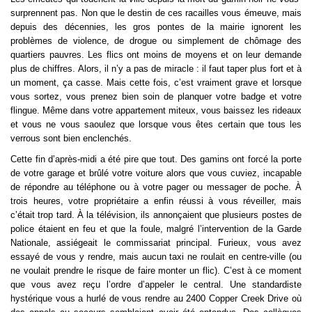
surprennent pas. Non que le destin de ces racailles vous émeuve, mais 
depuis des décennies, les gros pontes de la mairie ignorent les 
problèmes de violence, de drogue ou simplement de chômage des 
quartiers pauvres. Les flics ont moins de moyens et on leur demande 
plus de chiffres. Alors, il n’y a pas de miracle : il faut taper plus fort et à 
un moment, ça casse. Mais cette fois, c’est vraiment grave et lorsque 
vous sortez, vous prenez bien soin de planquer votre badge et votre 
flingue. Même dans votre appartement miteux, vous baissez les rideaux 
et vous ne vous saoulez que lorsque vous êtes certain que tous les 
verrous sont bien enclenchés.
Cette fin d’après-midi a été pire que tout. Des gamins ont forcé la porte 
de votre garage et brûlé votre voiture alors que vous cuviez, incapable 
de répondre au téléphone ou à votre pager ou messager de poche. À 
trois heures, votre propriétaire a enfin réussi à vous réveiller, mais 
c’était trop tard. À la télévision, ils annonçaient que plusieurs postes de 
police étaient en feu et que la foule, malgré l’intervention de la Garde 
Nationale, assiégeait le commissariat principal. Furieux, vous avez 
essayé de vous y rendre, mais aucun taxi ne roulait en centre-ville (ou 
ne voulait prendre le risque de faire monter un flic). C’est à ce moment 
que vous avez reçu l’ordre d’appeler le central. Une standardiste 
hystérique vous a hurlé de vous rendre au 2400 Copper Creek Drive où 