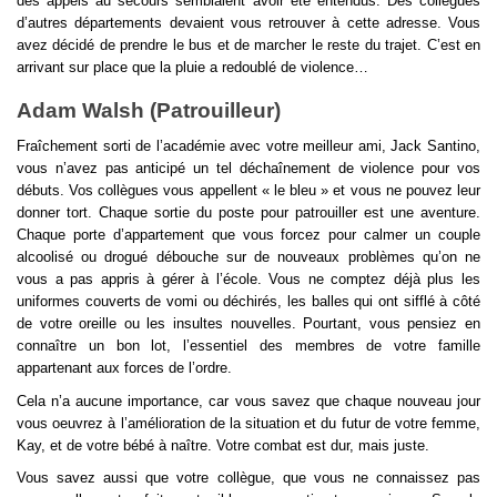
des appels au secours semblaient avoir été entendus. Des collègues 
d’autres départements devaient vous retrouver à cette adresse. Vous 
avez décidé de prendre le bus et de marcher le reste du trajet. C’est en 
arrivant sur place que la pluie a redoublé de violence… 
Adam Walsh (Patrouilleur)
Fraîchement sorti de l’académie avec votre meilleur ami, Jack Santino, 
vous n’avez pas anticipé un tel déchaînement de violence pour vos 
débuts. Vos collègues vous appellent « le bleu » et vous ne pouvez leur 
donner tort. Chaque sortie du poste pour patrouiller est une aventure. 
Chaque porte d’appartement que vous forcez pour calmer un couple 
alcoolisé ou drogué débouche sur de nouveaux problèmes qu’on ne 
vous a pas appris à gérer à l’école. Vous ne comptez déjà plus les 
uniformes couverts de vomi ou déchirés, les balles qui ont sifflé à côté 
de votre oreille ou les insultes nouvelles. Pourtant, vous pensiez en 
connaître un bon lot, l’essentiel des membres de votre famille 
appartenant aux forces de l’ordre.
Cela n’a aucune importance, car vous savez que chaque nouveau jour 
vous oeuvrez à l’amélioration de la situation et du futur de votre femme, 
Kay, et de votre bébé à naître. Votre combat est dur, mais juste.
Vous savez aussi que votre collègue, que vous ne connaissez pas 