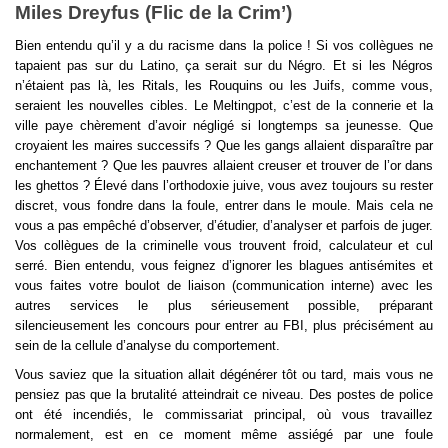
Miles Dreyfus (Flic de la Crim’)
Bien entendu qu’il y a du racisme dans la police ! Si vos collègues ne 
tapaient pas sur du Latino, ça serait sur du Négro. Et si les Négros 
n’étaient pas là, les Ritals, les Rouquins ou les Juifs, comme vous, 
seraient les nouvelles cibles. Le Meltingpot, c’est de la connerie et la 
ville paye chèrement d’avoir négligé si longtemps sa jeunesse. Que 
croyaient les maires successifs ? Que les gangs allaient disparaître par 
enchantement ? Que les pauvres allaient creuser et trouver de l’or dans 
les ghettos ? Élevé dans l’orthodoxie juive, vous avez toujours su rester 
discret, vous fondre dans la foule, entrer dans le moule. Mais cela ne 
vous a pas empêché d’observer, d’étudier, d’analyser et parfois de juger. 
Vos collègues de la criminelle vous trouvent froid, calculateur et cul 
serré. Bien entendu, vous feignez d’ignorer les blagues antisémites et 
vous faites votre boulot de liaison (communication interne) avec les 
autres services le plus sérieusement possible, préparant 
silencieusement les concours pour entrer au FBI, plus précisément au 
sein de la cellule d’analyse du comportement.
Vous saviez que la situation allait dégénérer tôt ou tard, mais vous ne 
pensiez pas que la brutalité atteindrait ce niveau. Des postes de police 
ont été incendiés, le commissariat principal, où vous travaillez 
normalement, est en ce moment même assiégé par une foule 