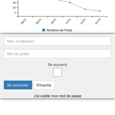
40
20
0
08/21
09/21
10/21
11/21
12/21
01/22
Nombres de Posts
Se souvenir
Se connecter
S'inscrire
J'ai oublié mon mot de passe