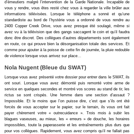
d’émeutiers malgré l’intervention de la Garde Nationale. Incapable de 
vous y rendre, vous êtes resté chez vous à regarder la ville brûler aux 
informations télévisées. Lorsque le téléphone a sonné et qu’une 
standardiste au bord de l’hystérie vous a ordonné de vous rendre au 
2400 Copper Creek Drive, vous avez presque été soulagé, même si 
avez vu à la télévision que des gangs saccagent le coin et qu’il faudra 
donc être discret. Des collègues d’autres départements sont également 
en route, ce qui prouve bien la désorganisation totale des services. Et 
comme pour ajouter à la poisse de cette fin de journée, la pluie redouble 
de violence lorsque vous arrivez sur place…
Nola Nugent (Bleue du SWAT)
Lorsque vous avez présenté votre dossier pour entrer dans le SWAT, ils 
ont souri. Lorsque vous avez démonté puis remonté votre arme de 
service en quelques secondes et montré vos scores au stand de tir, les 
rictus se sont crispés. Une femme dans une section d’assaut ? 
Impossible. Et le moins que l’on puisse dire, c’est que s’ils ont été 
forcés de vous accepter sur le papier, sur le terrain, ils vous ont fait 
payer chèrement votre « outrecuidance ». Trois mois à subir les 
blagues vaseuses, au mieux, les « erreurs » de douche, les horaires 
impossibles, toute la paperasserie et les entraînements plus durs que 
pour vos collègues. Rapidement, vous avez compris qu’il ne fallait pas 