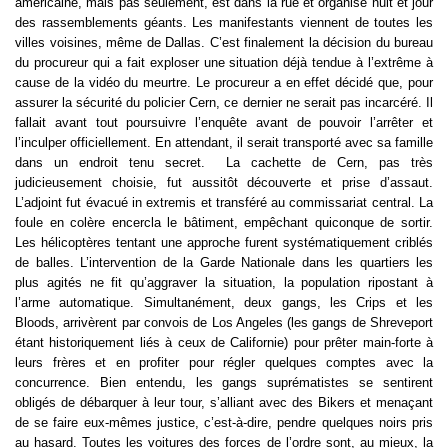
américaine, mais pas seulement, est dans la rue et organise nuit et jour 
des rassemblements géants. Les manifestants viennent de toutes les 
villes voisines, même de Dallas. C’est finalement la décision du bureau 
du procureur qui a fait exploser une situation déjà tendue à l’extrême à 
cause de la vidéo du meurtre. Le procureur a en effet décidé que, pour 
assurer la sécurité du policier Cern, ce dernier ne serait pas incarcéré. Il 
fallait avant tout poursuivre l’enquête avant de pouvoir l’arrêter et 
l’inculper officiellement. En attendant, il serait transporté avec sa famille 
dans un endroit tenu secret.  La cachette de Cern, pas très 
judicieusement choisie, fut aussitôt découverte et prise d’assaut. 
L’adjoint fut évacué in extremis et transféré au commissariat central. La 
foule en colère encercla le bâtiment, empêchant quiconque de sortir. 
Les hélicoptères tentant une approche furent systématiquement criblés 
de balles. L’intervention de la Garde Nationale dans les quartiers les 
plus agités ne fit qu’aggraver la situation, la population ripostant à 
l’arme automatique. Simultanément, deux gangs, les Crips et les 
Bloods, arrivèrent par convois de Los Angeles (les gangs de Shreveport 
étant historiquement liés à ceux de Californie) pour prêter main-forte à 
leurs frères et en profiter pour régler quelques comptes avec la 
concurrence. Bien entendu, les gangs suprématistes se sentirent 
obligés de débarquer à leur tour, s’alliant avec des Bikers et menaçant 
de se faire eux-mêmes justice, c’est-à-dire, pendre quelques noirs pris 
au hasard. Toutes les voitures des forces de l’ordre sont, au mieux, la 