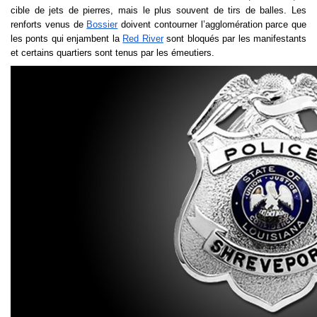
cible de jets de pierres, mais le plus souvent de tirs de balles. Les 
renforts venus de 
Bossier
 doivent contourner l’agglomération parce que 
les ponts qui enjambent la 
Red River
 sont bloqués par les manifestants 
et certains quartiers sont tenus par les émeutiers. 