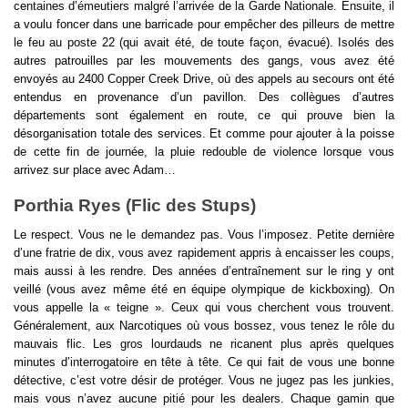
centaines d’émeutiers malgré l’arrivée de la Garde Nationale. Ensuite, il 
a voulu foncer dans une barricade pour empêcher des pilleurs de mettre 
le feu au poste 22 (qui avait été, de toute façon, évacué). Isolés des 
autres patrouilles par les mouvements des gangs, vous avez été 
envoyés au 2400 Copper Creek Drive, où des appels au secours ont été 
entendus en provenance d’un pavillon. Des collègues d’autres 
départements sont également en route, ce qui prouve bien la 
désorganisation totale des services. Et comme pour ajouter à la poisse 
de cette fin de journée, la pluie redouble de violence lorsque vous 
arrivez sur place avec Adam…
Porthia Ryes (Flic des Stups)
Le respect. Vous ne le demandez pas. Vous l’imposez. Petite dernière 
d’une fratrie de dix, vous avez rapidement appris à encaisser les coups, 
mais aussi à les rendre. Des années d’entraînement sur le ring y ont 
veillé (vous avez même été en équipe olympique de kickboxing). On 
vous appelle la « teigne ». Ceux qui vous cherchent vous trouvent. 
Généralement, aux Narcotiques où vous bossez, vous tenez le rôle du 
mauvais flic. Les gros lourdauds ne ricanent plus après quelques 
minutes d’interrogatoire en tête à tête. Ce qui fait de vous une bonne 
détective, c’est votre désir de protéger. Vous ne jugez pas les junkies, 
mais vous n’avez aucune pitié pour les dealers. Chaque gamin que 