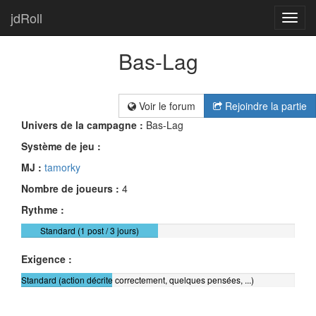
jdRoll
Toggl
navig
Bas-Lag
Voir le forum
Rejoindre la partie
Univers de la campagne :
Bas-Lag
Système de jeu :
MJ :
tamorky
Nombre de joueurs :
4
Rythme :
Standard (1 post / 3 jours)
Exigence :
Standard (action décrite correctement, quelques pensées, ...)