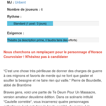
MJ :
Unbent
Nombre de joueurs :
6
Rythme :
Standard (1 post / 3 jours)
Exigence :
Théatre (la description prime, il faudra faire des efforts)
Nous cherchons un remplaçant pour le personnage d'Horace
Courvoisier ! N'hésitez pas à candidater
"C'est une chose très périlleuse de donner des charges de guerre
à ces mignons et favoris de merde qui ne font que gaster et
souiller la besogne et ne faire rien qui vaille." Pierre de Bourdeille,
abbé de Brantôme
Braves gens, voici une partie de Te Deum Pour Un Massacre,
version amateur deuxième édition. Dans ce scénario intitulé
"Cautelle corretée", vous incarnerez quatre personnages