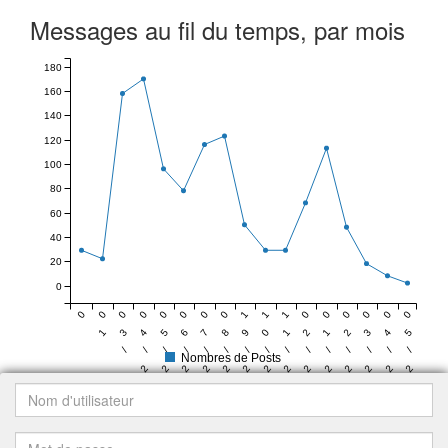
Messages au fil du temps, par mois
180
160
140
120
100
80
60
40
20
0
0
0
0
0
0
0
0
0
1
1
1
0
0
0
0
0
0
1
3
4
5
6
7
8
9
0
1
2
1
2
3
4
5
7
/
/
/
/
/
/
/
/
/
/
/
/
/
/
/
/
Nombres de Posts
2
2
2
2
2
2
2
2
2
2
2
2
2
2
2
3
3
3
3
3
3
3
3
3
3
3
4
4
4