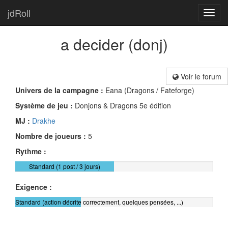
jdRoll
Toggl
navig
a decider (donj)
Voir le forum
Univers de la campagne :
Eana (Dragons / Fateforge)
Système de jeu :
Donjons & Dragons 5e édition
MJ :
Drakhe
Nombre de joueurs :
5
Rythme :
Standard (1 post / 3 jours)
Exigence :
Standard (action décrite correctement, quelques pensées, ...)