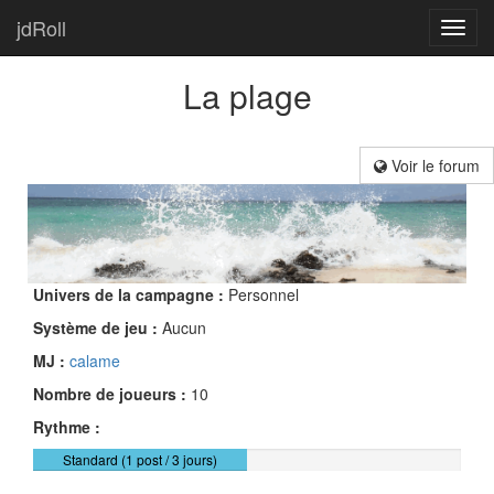
jdRoll
Toggl
navig
La plage
Voir le forum
Univers de la campagne :
Personnel
Système de jeu :
Aucun
MJ :
calame
Nombre de joueurs :
10
Rythme :
Standard (1 post / 3 jours)