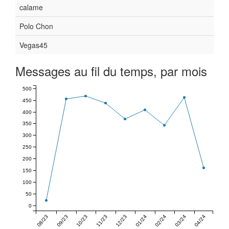
calame
Polo Chon
Vegas45
Messages au fil du temps, par mois
500
450
400
350
300
250
200
150
100
50
0
08/23
09/23
10/23
11/23
12/23
01/24
02/24
03/24
04/24