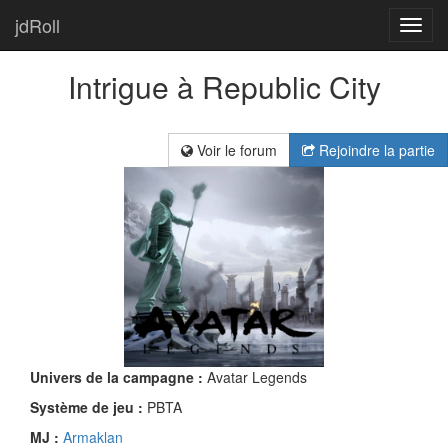
jdRoll
Toggl
navig
Intrigue à Republic City
Voir le forum
Rejoindre la partie
Univers de la campagne :
Avatar Legends
Système de jeu :
PBTA
MJ :
Armaklan