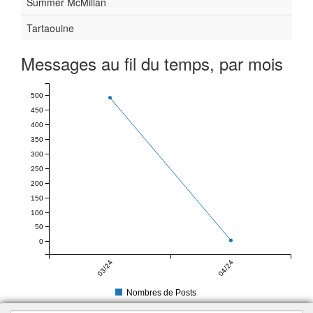
Summer McMillan
Tartaouine
Messages au fil du temps, par mois
500
450
400
350
300
250
200
150
100
50
0
03/24
04/24
Nombres de Posts