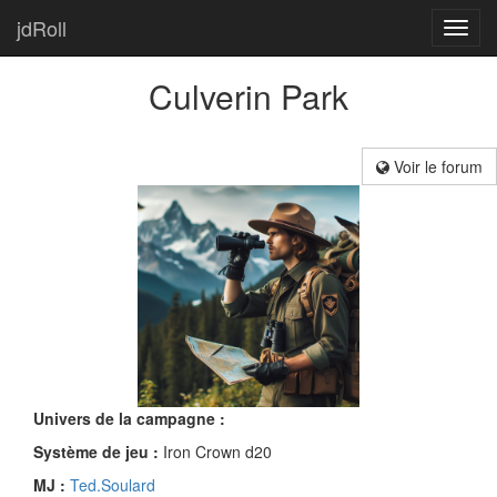
jdRoll
Toggl
navig
Culverin Park
Voir le forum
Univers de la campagne :
Système de jeu :
Iron Crown d20
MJ :
Ted.Soulard