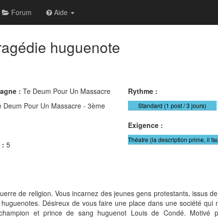
Forum
Aide
ragédie huguenote
pagne :
Te Deum Pour Un Massacre
Rythme :
e Deum Pour Un Massacre - 3ème
Standard (1 post / 3 jours)
Exigence :
Théatre (la description prime, il fa
 :
5
uerre de religion. Vous incarnez des jeunes gens protestants, issus de
 huguenotes. Désireux de vous faire une place dans une société qui 
 champion et prince de sang huguenot Louis de Condé. Motivé par