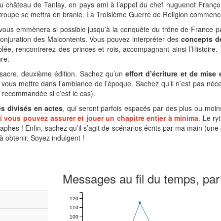
du château de Tanlay, en pays ami à l’appel du chef huguenot François
 troupe se mettra en branle. La Troisième Guerre de Religion commenc
vous emmènera si possible jusqu’à la conquête du trône de France pa
 conjuration des Malcontents. Vous pouvez interpréter des
concepts d
lée, rencontrerez des princes et rois, accompagnant ainsi l’Histoire.
re.
cre, deuxième édition. Sachez qu’un
effort d’écriture et de mis
r vous mettre dans l’ambiance de l’époque. Sachez qu’il n’est pas néc
s recommandée si c’est le cas).
s divisés en actes
, qui seront parfois espacés par des plus ou moin
 vous pouvez assurer et jouer un chapitre entier à minima
. Le ry
raphes ! Enfin, sachez qu’il s’agit de scénarios écrits par ma main (un
e à obtenir. Soyez indulgent !
Messages au fil du temps, par
120
110
100