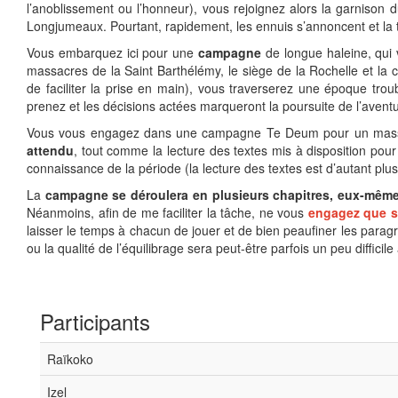
l’anoblissement ou l’honneur), vous rejoignez alors la garnison 
Longjumeaux. Pourtant, rapidement, les ennuis s’annoncent et la
Vous embarquez ici pour une
campagne
de longue haleine, qui 
massacres de la Saint Barthélémy, le siège de la Rochelle et la
de faciliter la prise en main), vous traverserez une époque troub
prenez et les décisions actées marqueront la poursuite de l’aventu
Vous vous engagez dans une campagne Te Deum pour un massa
attendu
, tout comme la lecture des textes mis à disposition pou
connaissance de la période (la lecture des textes est d’autant plu
La
campagne se déroulera en plusieurs chapitres, eux-même
Néanmoins, afin de me faciliter la tâche, ne vous
engagez que si
laisser le temps à chacun de jouer et de bien peaufiner les parag
ou la qualité de l’équilibrage sera peut-être parfois un peu difficil
Participants
Raïkoko
Izel