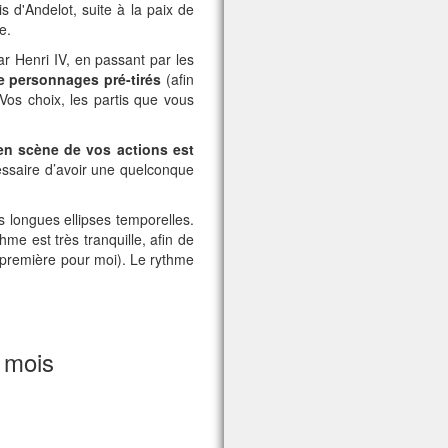
 d'Andelot, suite à la paix de
e.
r Henri IV, en passant par les
e
personnages pré-tirés
(afin
 Vos choix, les partis que vous
e en scène de vos actions est
essaire d’avoir une quelconque
s longues ellipses temporelles.
thme est très tranquille, afin de
e première pour moi). Le rythme
 mois