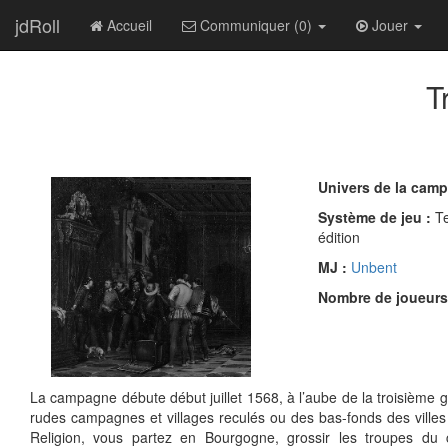
jdRoll
Accueil
Communiquer (0)
Jouer
T
Univers de la cam
Système de jeu :
T
édition
MJ :
Unbent
Nombre de joueurs
La campagne débute début juillet 1568, à l’aube de la troisième g
rudes campagnes et villages reculés ou des bas-fonds des villes
Religion, vous partez en Bourgogne, grossir les troupes du