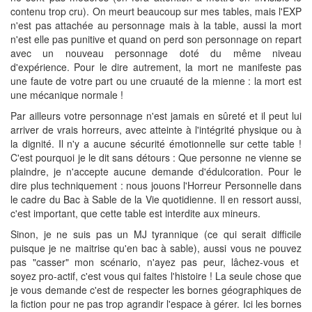
contenu trop cru). On meurt beaucoup sur mes tables, mais l'EXP
n'est pas attachée au personnage mais à la table, aussi la mort
n'est elle pas punitive et quand on perd son personnage on repart
avec un nouveau personnage doté du même niveau
d'expérience. Pour le dire autrement, la mort ne manifeste pas
une faute de votre part ou une cruauté de la mienne : la mort est
une mécanique normale !
Par ailleurs votre personnage n'est jamais en sûreté et il peut lui
arriver de vrais horreurs, avec atteinte à l'intégrité physique ou à
la dignité. Il n'y a aucune sécurité émotionnelle sur cette table !
C'est pourquoi je le dit sans détours : Que personne ne vienne se
plaindre, je n'accepte aucune demande d'édulcoration. Pour le
dire plus techniquement : nous jouons l'Horreur Personnelle dans
le cadre du Bac à Sable de la Vie quotidienne. Il en ressort aussi,
c'est important, que cette table est interdite aux mineurs.
Sinon, je ne suis pas un MJ tyrannique (ce qui serait difficile
puisque je ne maitrise qu'en bac à sable), aussi vous ne pouvez
pas "casser" mon scénario, n'ayez pas peur, lâchez-vous et
soyez pro-actif, c'est vous qui faites l'histoire ! La seule chose que
je vous demande c'est de respecter les bornes géographiques de
la fiction pour ne pas trop agrandir l'espace à gérer. Ici les bornes