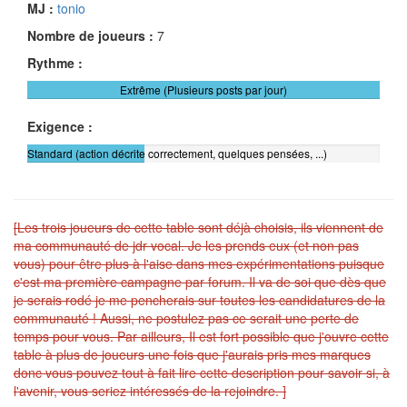
MJ :
tonio
Nombre de joueurs :
7
Rythme :
Extrême (Plusieurs posts par jour)
Exigence :
Standard (action décrite correctement, quelques pensées, ...)
[Les trois joueurs de cette table sont déjà choisis, ils viennent de
ma communauté de jdr vocal. Je les prends eux (et non pas
vous) pour être plus à l'aise dans mes expérimentations puisque
c'est ma première campagne par forum. Il va de soi que dès que
je serais rodé je me pencherais sur toutes les candidatures de la
communauté ! Aussi, ne postulez pas ce serait une perte de
temps pour vous. Par ailleurs, Il est fort possible que j'ouvre cette
table à plus de joueurs une fois que j'aurais pris mes marques
donc vous pouvez tout à fait lire cette description pour savoir si, à
l'avenir, vous seriez intéressés de la rejoindre. ]