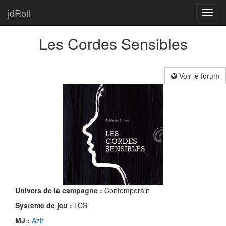
jdRoll
Toggl
navig
Les Cordes Sensibles
Voir le forum
Univers de la campagne :
Contemporain
Système de jeu :
LCS
MJ :
Azh