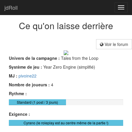
jdRoll
Toggl
navig
Ce qu'on laisse derrière
Voir le forum
Univers de la campagne :
Tales from the Loop
Système de jeu :
Year Zero Engine (simplifié)
MJ :
pivoine22
Nombre de joueurs :
4
Rythme :
Standard (1 post / 3 jours)
Exigence :
Cyrano (le roleplay est au centre même de la partie !)