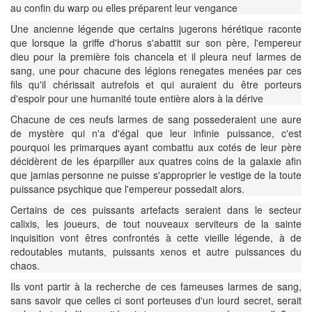
au confin du warp ou elles préparent leur vengance
Une ancienne légende que certains jugerons hérétique raconte
que lorsque la griffe d'horus s'abattit sur son père, l'empereur
dieu pour la première fois chancela et il pleura neuf larmes de
sang, une pour chacune des légions renegates menées par ces
fils qu'il chérissait autrefois et qui auraient du être porteurs
d'espoir pour une humanité toute entière alors à la dérive
Chacune de ces neufs larmes de sang possederaient une aure
de mystère qui n'a d'égal que leur infinie puissance, c'est
pourquoi les primarques ayant combattu aux cotés de leur père
décidèrent de les éparpiller aux quatres coins de la galaxie afin
que jamias personne ne puisse s'approprier le vestige de la toute
puissance psychique que l'empereur possedait alors.
Certains de ces puissants artefacts seraient dans le secteur
calixis, les joueurs, de tout nouveaux serviteurs de la sainte
inquisition vont êtres confrontés à cette vieille légende, à de
redoutables mutants, puissants xenos et autre puissances du
chaos.
Ils vont partir à la recherche de ces fameuses larmes de sang,
sans savoir que celles ci sont porteuses d'un lourd secret, serait