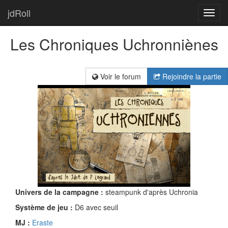
jdRoll
Toggl
navig
Les Chroniques Uchronniènes
Voir le forum
Rejoindre la partie
Univers de la campagne :
steampunk d'après Uchronia
Système de jeu :
D6 avec seuil
MJ :
Eraste