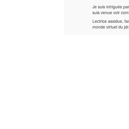
Je suis intriguée par
suis venue voir co
Lectrice assidue, fa
monde virtuel du jdr