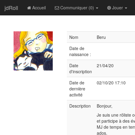
jdRoll
Accueil
Communiquer (0)
Jouer
Nom
Beru
Date de
naissance :
Date
21/04/20
d'inscription
Date de
02/10/20 17:10
dernière
activité
Description
Bonjour,
Je suis une rôliste 
et participe à des é
MJ de temps en tem
ados.