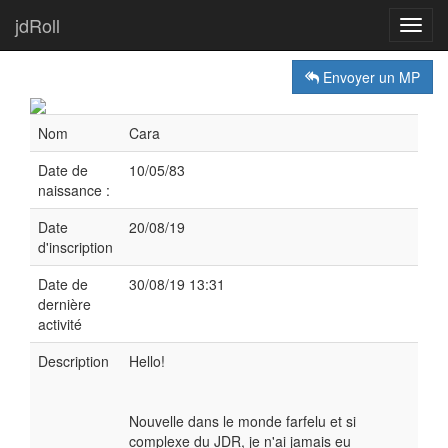
jdRoll
Toggl
navig
Envoyer un MP
Nom
Cara
Date de
10/05/83
naissance :
Date
20/08/19
d'inscription
Date de
30/08/19 13:31
dernière
activité
Description
Hello!
Nouvelle dans le monde farfelu et si
complexe du JDR, je n'ai jamais eu