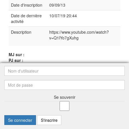
Date d'inscription
09/09/13
Date de dernière
10/07/19 20:44
activité
Description
https://www.youtube.com/watch?
v=Q1lYo7gXuhg
MJ sur :
PJ sur :
Se souvenir
Se connecter
S'inscrire