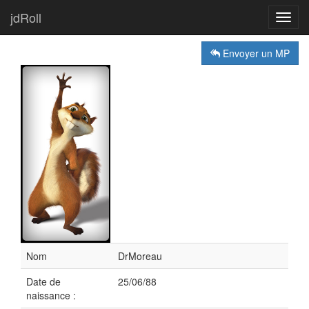
jdRoll
Toggl
navig
Envoyer un MP
Nom
DrMoreau
Date de
25/06/88
naissance :