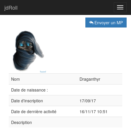
jdRoll
Toggl
navig
Envoyer un MP
Nom
Draganthyr
Date de naissance :
Date d'inscription
17/09/17
Date de dernière activité
16/11/17 10:51
Description