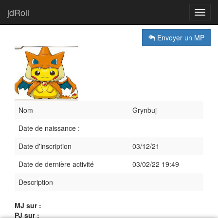
jdRoll
Toggl
navig
Envoyer un MP
Nom
Grynbuj
Date de naissance :
Date d'inscription
03/12/21
Date de dernière activité
03/02/22 19:49
Description
MJ sur :
PJ sur :