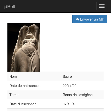
jdRoll
Toggl
navig
Envoyer un MP
Nom
Sucre
Date de naissance :
29/11/90
Titre :
Ronin de l'exégèse
Date d'inscription
07/10/18