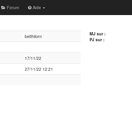
Forum
Aide
MJ sur :
belthilorn
PJ sur :
17/11/22
27/11/22 12:21