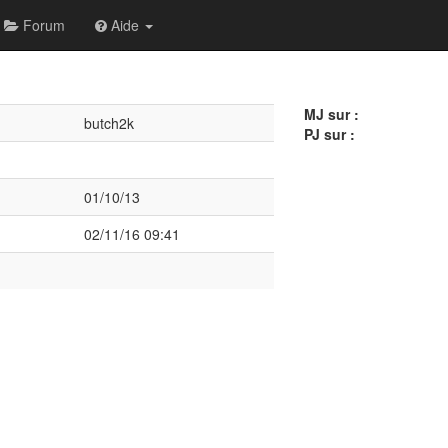
Forum
Aide
MJ sur :
butch2k
PJ sur :
01/10/13
02/11/16 09:41