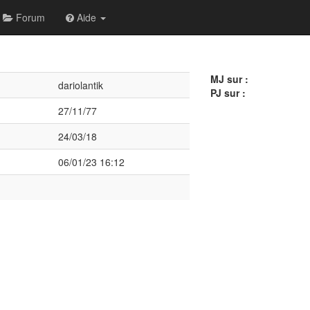
Forum
Aide
MJ sur :
dariolantik
PJ sur :
27/11/77
24/03/18
06/01/23 16:12