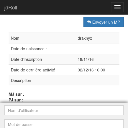
jdRoll
Toggl
navig
Envoyer un MP
Nom
draknyx
Date de naissance :
Date d'inscription
18/11/16
Date de dernière activité
02/12/16 16:00
Description
MJ sur :
PJ sur :