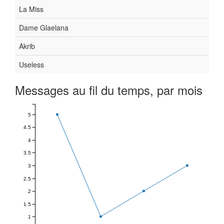
La Miss
Dame Glaelana
Akrib
Useless
Messages au fil du temps, par mois
5
4.5
4
3.5
3
2.5
2
1.5
1