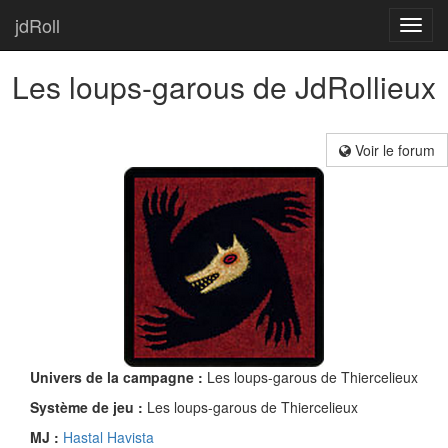
jdRoll
Toggl
navig
Les loups-garous de JdRollieux
Voir le forum
Univers de la campagne :
Les loups-garous de Thiercelieux
Système de jeu :
Les loups-garous de Thiercelieux
MJ :
Hastal Havista