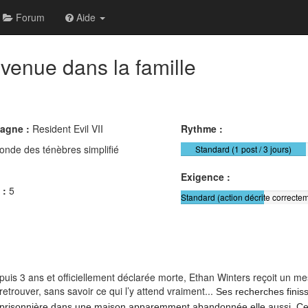
Forum
Aide
venue dans la famille
pagne :
Resident Evil VII
Rythme :
nde des ténèbres simplifié
Standard (1 post / 3 jours)
Exigence :
 :
5
Standard (action décrite correctem
uis 3 ans et officiellement déclarée morte, Ethan Winters reçoit un mes
retrouver, sans savoir ce qui l’y attend vraiment...
Ses recherches finis
ue prisonnière dans une maison apparemment abandonnée elle aussi. Ce