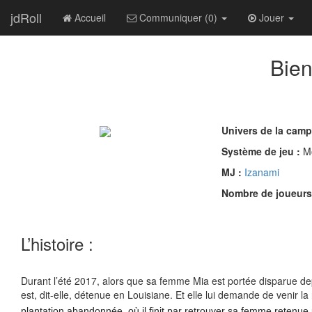
jdRoll
Accueil
Communiquer (0)
Jouer
Bien
Univers de la cam
Système de jeu :
Mo
MJ :
Izanami
Nombre de joueurs
L’histoire :
Durant l’été 2017, alors que sa femme Mia est portée disparue dep
est, dit-elle, détenue en Louisiane. Et elle lui demande de venir la 
plantation abandonnée, où il finit par retrouver sa femme reten