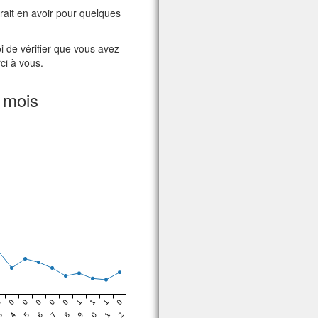
vrait en avoir pour quelques
i de vérifier que vous avez
rci à vous.
 mois
0
0
0
0
0
0
1
1
1
0
3
4
5
6
7
8
9
0
1
2
1