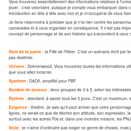
Vous trouverez essentiellement des informations relatives à l'unive
jouer : c'est volontaire, puisque je compte vous embarquer dans 
introduction en tête à tête avec moi et je m'occuperai de vous fai
Je tiens néanmoins à préciser que je n'ai rien contre les personna
camarades et à vous organiser en conséquence. Il n'est pas imposs
concept de personnage et de son histoire qui s'accordent à ceux
Nom de la partie
:
la Fille de l'Hiver
. C'est un scénario écrit par l
pas destinée.
Univers
: Dolmenwood. Vous trouverez toutes les informations util
que vous allez incarner.
Système
: D&D5, simplifié pour PBF.
Nombre de joueurs
: deux groupes de 3 à 5, selon les intéressés 
Rythme
: standard, à savoir tous les 3 jours. C'est un maximum, 
Exigence
: théâtre. Je sais qu'il peut arriver que votre personnage
lignes, ne serait-ce que de décrire son attitude, son expression, le 
surtout avec les autres PJs et, dans une moindre mesure, les PNJ
Style
: je n'aime d'ordinaire pas exiger ce genre de choses, mais 