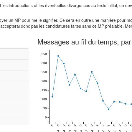
les introductions et les éventuelles divergences au texte initial, on de
nvoyer un MP pour me le signifier. Ce sera en outre une manière pour mo
 n'accepterai donc pas les candidatures faites sans ce MP préalable. Me
Messages au fil du temps, par
350
300
250
200
150
100
50
0
0
0
0
0
0
0
0
0
1
1
1
0
0
0
2
3
4
5
6
7
8
9
0
1
2
1
2