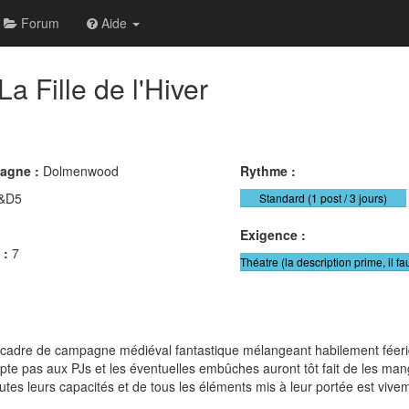
Forum
Aide
La Fille de l'Hiver
pagne :
Dolmenwood
Rythme :
&D5
Standard (1 post / 3 jours)
Exigence :
 :
7
Théatre (la description prime, il fa
dre de campagne médiéval fantastique mélangeant habilement féerique
te pas aux PJs et les éventuelles embûches auront tôt fait de les mange
utes leurs capacités et de tous les éléments mis à leur portée est vi