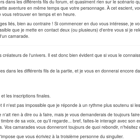
rs dans les différents fils du forum, et quasiment rien sur le scénario q
cette aventure en même temps que votre personnage. À cet escient, vou
re vous retrouver en temps et en heure.
ges liés, bien au contraire ! Si commencer en duo vous intéresse, je vo
ible que je mette en contact deux (ou plusieurs) d'entre vous si je re
 d'un camarade.
es créateurs de l'univers. Il est donc bien évident que si vous le connais
es dans les différents fils de la partie, et je vous en donnerai encore
et les inscriptions finales.
et il n'est pas impossible que je réponde à un rythme plus soutenu si l
 n'ait rien à dire ou à faire, mais je vous demanderais de toujours faire 
timbre de sa voix, ce qu'il regarde... bref, faites-le interagir avec son 
s. Vos camarades vous donneront toujours de quoi rebondir, n'hésitez
j'impose que vous écriviez à la troisième personne du singulier.