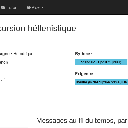
Forum
Aide
ursion héllenistique
pagne :
Homérique
Rythme :
enon
Standard (1 post / 3 jours)
Exigence :
 :
1
Théatre (la description prime, il fa
Messages au fil du temps, par