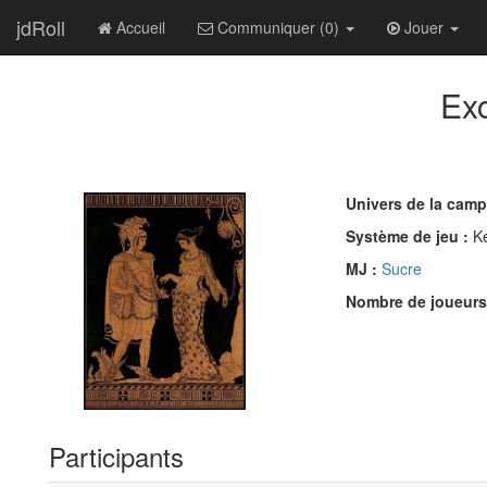
jdRoll
Accueil
Communiquer (0)
Jouer
Exc
Univers de la cam
Système de jeu :
K
MJ :
Sucre
Nombre de joueurs
Participants