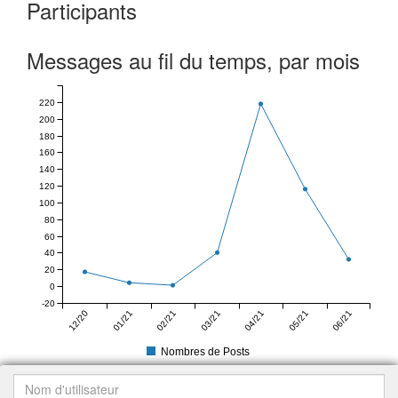
Participants
Messages au fil du temps, par mois
220
200
180
160
140
120
100
80
60
40
20
0
-20
12/20
01/21
02/21
03/21
04/21
05/21
06/21
Nombres de Posts