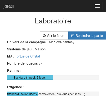
jdRoll
Toggl
navig
Laboratoire
Voir le forum
Rejoindre la partie
Univers de la campagne :
Médiéval fantasy
Système de jeu :
Maison
MJ :
Tortue de Cristal
Nombre de joueurs :
4
Rythme :
Standard (1 post / 3 jours)
Exigence :
Standard (action décrite correctement, quelques pensées, ...)